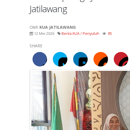
Jatilawang
Oleh
KUA JATILAWANG
12 Mei 2026
Berita KUA / Penyuluh
85
SHARE