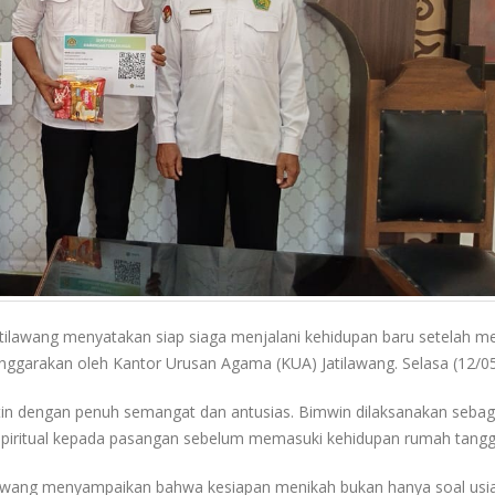
atilawang menyatakan siap siaga menjalani kehidupan baru setelah me
nggarakan oleh Kantor Urusan Agama (KUA) Jatilawang. Selasa (12/0
ntin dengan penuh semangat dan antusias. Bimwin dilaksanakan sebag
spiritual kepada pasangan sebelum memasuki kehidupan rumah tangg
lawang menyampaikan bahwa kesiapan menikah bukan hanya soal usi