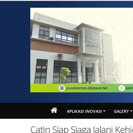
APLIKASI INOVASI
GALERY
Catin Siap Siaga Jalani K