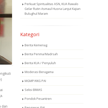
Perkuat Spiritualitas ASN, KUA Rawalo
Gelar Rutin Asmaul Husna Lanjut Kajian
Bulughul Maram
Kategori
Berita Kemenag
Berita Penma/Madrsah
Berita KUA / Penyuluh
Moderasi Beragama
ngikuti
5)
MGMP/KKG PAI
ai
Seksi BIMAS
a.
Pondok Pesantren
a dan
Pengawas PAI