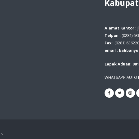
Kabupat
Alamat Kantor :
Telpon :
(0281) 63
Fax :
(0281) 63622
email : kabbany
Lapak Aduan: 081
WHATSAPP AUTO R
as