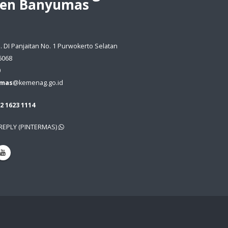
en Banyumas
Jl. DI Panjaitan No. 1 Purwokerto Selatan
6068
0
umas
@kemenag.go.id
2 1623 1114
EPLY (PINTERMAS)