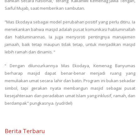
bahkan secara nasional,” terang Kakanwil Kemenag Jawa Tengah,
Saiful Mujab, saat memberikan sambutan.
“Mas Ekodaya sebagai model perubahan positif yang perlu ditiru. Ia
menekankan bahwa masjid adalah pusat komunikasi habluminallah
dan habluminannas. Ia juga menyoroti pentingnya manajemen
jamaah, baik tetap maupun tidak tetap, untuk menjadikan masjid
lebih ramah dan dinamis. “
“ Dengan diluncurkannya Mas Ekodaya, Kemenag Banyumas
berharap masjid dapat benar-benar menjadi ruang yang
memuliakan umat secara lahir dan batin. Program ini bukan sekadar
simbol, tapi gerakan nyata membangun masjid sebagai pusat
kesejahteraan dan peradaban umat Islam yang inklusif, ramah, dan
berdampak" pungkasnya. (yud/del)
Berita Terbaru