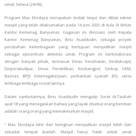
umat. Selasa (24/06).
Program Mas Ekodaya merupakan tindak lanjut dari diklat takmir
masjid yang telah dilaksanakan pada 14 Juni 2025 di Aula Al Ikhlas
Kantor Kemenag Banyumas. Gagasan ini diinisiasi oleh Kepala
Kantor Kemenag Banyumas, Ibnu Asaddudin, sebagai proyek
perubahan kelembagaan yang bertujuan menjadikan masjid
sebagai episentrum aktivitas umat. Program ini berkolaborasi
dengan banyak pihak, termasuk Dinas Kesehatan, Dindukcapil,
Dinporabudpar, Dinas Pendidikan, Kesbangpol, Dinkop UKM,
Baznas, BPJS Ketenagakerjaan, perbankan syariah BSI, serta
lembaga-lembaga sosial lainnya.
Dalam sambutannya, Ibnu Asaddudin mengutip Surat At-Taubah
ayat 18 yang menegaskan bahwa yang layak disebut orang beriman
adalah orang orang yang memakmurkan masjid.
“ Mas Ekodaya lahir dari keinginan menjadikan masjid lebih dari
sekadar tempat ibadah. Masjid harus hadir untuk umat