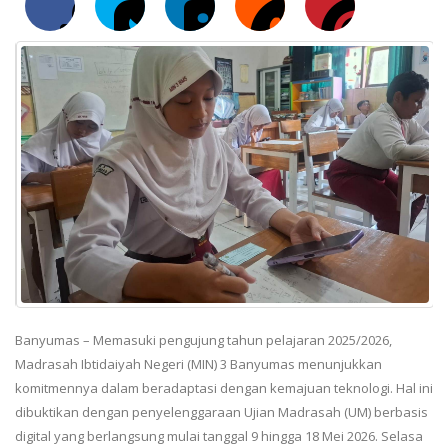
Banyumas – Memasuki pengujung tahun pelajaran 2025/2026,
Madrasah Ibtidaiyah Negeri (MIN) 3 Banyumas menunjukkan
komitmennya dalam beradaptasi dengan kemajuan teknologi. Hal ini
dibuktikan dengan penyelenggaraan Ujian Madrasah (UM) berbasis
digital yang berlangsung mulai tanggal 9 hingga 18 Mei 2026. Selasa