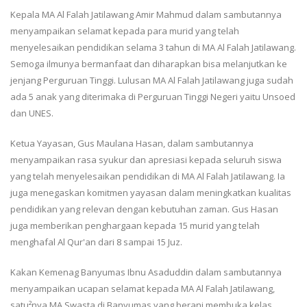
Kepala MA Al Falah Jatilawang Amir Mahmud dalam sambutannya
menyampaikan selamat kepada para murid yang telah
menyelesaikan pendidikan selama 3 tahun di MA Al Falah Jatilawang.
Semoga ilmunya bermanfaat dan diharapkan bisa melanjutkan ke
jenjang Perguruan Tinggi. Lulusan MA Al Falah Jatilawang juga sudah
ada 5 anak yang diterimaka di Perguruan Tinggi Negeri yaitu Unsoed
dan UNES.
Ketua Yayasan, Gus Maulana Hasan, dalam sambutannya
menyampaikan rasa syukur dan apresiasi kepada seluruh siswa
yang telah menyelesaikan pendidikan di MA Al Falah Jatilawang. Ia
juga menegaskan komitmen yayasan dalam meningkatkan kualitas
pendidikan yang relevan dengan kebutuhan zaman. Gus Hasan
juga memberikan penghargaan kepada 15 murid yang telah
menghafal Al Qur'an dari 8 sampai 15 Juz.
Kakan Kemenag Banyumas Ibnu Asaduddin dalam sambutannya
menyampaikan ucapan selamat kepada MA Al Falah Jatilawang,
satu²nya MA Swasta di Banyumas yang berani membuka kelas