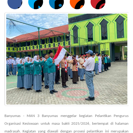
Banyumas - MAN 3 Banyumas menggelar kegiatan Pelantikan Pengurus
Organisasi
Kesiswaan
untuk masa bakti 2025/2026, bertempat di
h
alaman
m
adrasah. Kegiatan yang diawali dengan
p
rosesi pelantikan ini merupakan