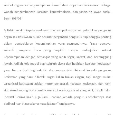
simbol regenerasi kepemimpinan siswa dalam organisasi
kesiswaaan
sebagai
wadah pengembangan karakte
r
, kepemimpinan, dan tanggung jawab sosial.
Senin (08/09)
Solikhin
selaku
kepala
m
adrasah menyampaikan bahwa p
elantikan
pengurus
organisasi kesiswaan
bukan sekadar pergantian pengurus, tapi tonggak penting
dalam pembelajaran kepemimpinan yang sesungguhnya. "Saya percaya,
seluruh pengurus baru
yang terpilih
mampu melanjutkan estafet
kepemimpinan dengan semangat yang lebih segar, kreatif, dan bertanggung
jawab. Jadilah role model bagi seluruh siswa dan hadirkan kegiatan
kesiswaan
yang bermanfaat bagi sekolah dan masyarakat. Selamat kepada pengurus
kesiswaan
yang baru dilantik. Tugas kalian bukan ringan, tapi sangat mulia.
Organisasi kesiswaan
adalah motor penggerak kegiatan kesiswaan, dan kami
siap mendampingi kalian untuk menciptakan organisasi yang aktif, disiplin, dan
inovatif. Terima kasih juga kami ucapkan kepada pengurus sebelumnya atas
dedikasi luar biasa selama masa jabatan" ungkapnya.