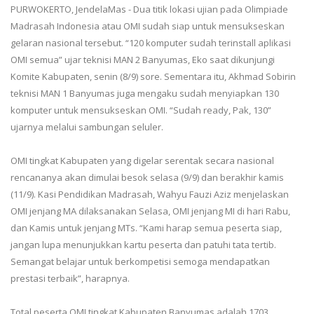
PURWOKERTO, JendelaMas - Dua titik lokasi ujian pada Olimpiade
Madrasah Indonesia atau OMI sudah siap untuk mensukseskan
gelaran nasional tersebut. “120 komputer sudah terinstall aplikasi
OMI semua” ujar teknisi MAN 2 Banyumas, Eko saat dikunjungi
Komite Kabupaten, senin (8/9) sore. Sementara itu, Akhmad Sobirin
teknisi MAN 1 Banyumas juga mengaku sudah menyiapkan 130
komputer untuk mensukseskan OMI. “Sudah ready, Pak, 130”
ujarnya melalui sambungan seluler.
OMI tingkat Kabupaten yang digelar serentak secara nasional
rencananya akan dimulai besok selasa (9/9) dan berakhir kamis
(11/9). Kasi Pendidikan Madrasah, Wahyu Fauzi Aziz menjelaskan
OMI jenjang MA dilaksanakan Selasa, OMI jenjang MI di hari Rabu,
dan Kamis untuk jenjang MTs. “Kami harap semua peserta siap,
jangan lupa menunjukkan kartu peserta dan patuhi tata tertib.
Semangat belajar untuk berkompetisi semoga mendapatkan
prestasi terbaik”, harapnya.
Total peserta OMI tingkat Kabupaten Banyumas adalah 1703