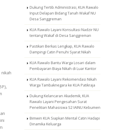
Dukung Tertib Administrasi, KUA Rawalo
Input Delapan Bidang Tanah Wakaf NU
Desa Sanggreman
KUA Rawalo Layani Konsultasi Nadzir NU
tentang Wakaf di Desa Sanggreman
Pastikan Berkas Lengkap, KUA Rawalo
Dampingi Catin Penuhi Syarat Nikah
KUA Rawalo Bantu Warga Losari dalam
Pembayaran Biaya Nikah di Luar Kantor
 nikah
KUA Rawalo Layani Rekomendasi Nikah
Warga Tambaknegara ke KUA Patikraja
BP),
n
Dukung Kelancaran Akademik, KUA
Rawalo Layani Pengesahan Surat
Penelitian Mahasiswa S2 IAINU Kebumen
kan
Bimwin KUA Siapkan Mental Catin Hadapi
ini
Dinamika Keluarga
im