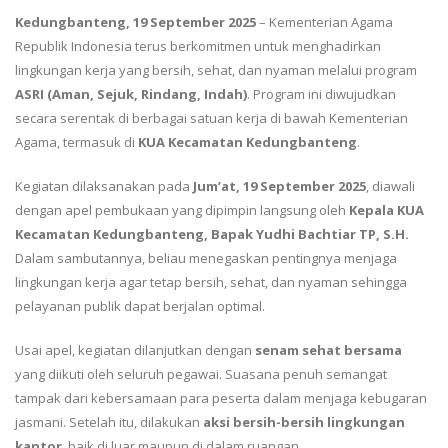
Kedungbanteng, 19 September 2025
– Kementerian Agama
Republik Indonesia terus berkomitmen untuk menghadirkan
lingkungan kerja yang bersih, sehat, dan nyaman melalui program
ASRI (Aman, Sejuk, Rindang, Indah)
. Program ini diwujudkan
secara serentak di berbagai satuan kerja di bawah Kementerian
Agama, termasuk di
KUA Kecamatan Kedungbanteng
.
Kegiatan dilaksanakan pada
Jum’at, 19 September 2025
, diawali
dengan apel pembukaan yang dipimpin langsung oleh
Kepala KUA
Kecamatan Kedungbanteng, Bapak Yudhi Bachtiar TP, S.H.
Dalam sambutannya, beliau menegaskan pentingnya menjaga
lingkungan kerja agar tetap bersih, sehat, dan nyaman sehingga
pelayanan publik dapat berjalan optimal.
Usai apel, kegiatan dilanjutkan dengan
senam sehat bersama
yang diikuti oleh seluruh pegawai. Suasana penuh semangat
tampak dari kebersamaan para peserta dalam menjaga kebugaran
jasmani. Setelah itu, dilakukan
aksi bersih-bersih lingkungan
kantor
, baik di luar maupun di dalam ruangan.