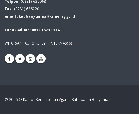
Telpon :
(0281) 636068
Fax :
(0281) 636220
email : kabbanyumas
@kemenag.go.id
Lapak Aduan: 0812 1623 1114
WHATSAPP AUTO REPLY (PINTERMAS)
© 2026 @ Kantor Kementerian Agama Kabupaten Banyumas